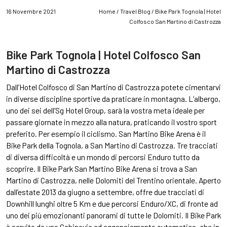
16 Novembre 2021
Home
/
Travel Blog
/ Bike Park Tognola | Hotel
Colfosco San Martino di Castrozza
Bike Park Tognola | Hotel Colfosco San
Martino di Castrozza
Dall’
Hotel Colfosco
di San Martino di Castrozza potete cimentarvi
in diverse discipline sportive da praticare in montagna. L’albergo,
uno dei sei dell’
Sg Hotel Group
, sarà la vostra meta ideale per
passare giornate in mezzo alla natura, praticando il vostro sport
preferito. Per esempio il ciclismo. San Martino Bike Arena è il
Bike Park della Tognola, a San Martino di Castrozza. Tre tracciati
di diversa difficoltà e un mondo di percorsi Enduro tutto da
scoprire. Il Bike Park San Martino Bike Arena si trova a San
Martino di Castrozza, nelle Dolomiti del Trentino orientale. Aperto
dall’estate 2013 da giugno a settembre, offre due tracciati di
Downhill lunghi oltre 5 Km e due percorsi Enduro/XC, di fronte ad
uno dei più emozionanti panorami di tutte le Dolomiti. Il Bike Park
è servito da una Cabinovia ad agganciamento automatico, che in