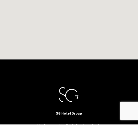
SG Hotel Group
P.le Stazione 10 - 35036 Montegrotto T.
Padova, Italia - (+39) 049 7450164