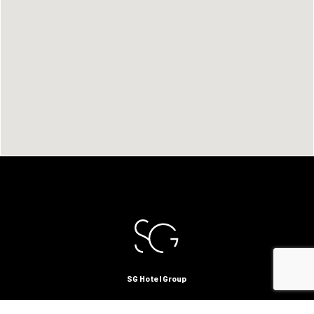
SG Hotel Group
P.le Stazione 10 - 35036 Montegrotto T.