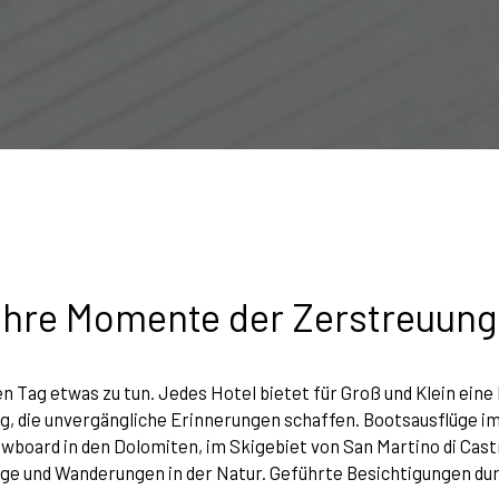
Ihre Momente der Zerstreuung
den Tag etwas zu tun. Jedes Hotel bietet für Groß und Klein ei
 die unvergängliche Erinnerungen schaffen. Bootsausflüge im 
board in den Dolomiten, im Skigebiet von San Martino di Cast
e und Wanderungen in der Natur. Geführte Besichtigungen dur