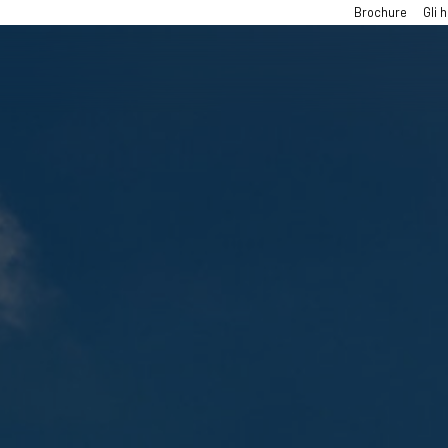
Brochure
Gli h