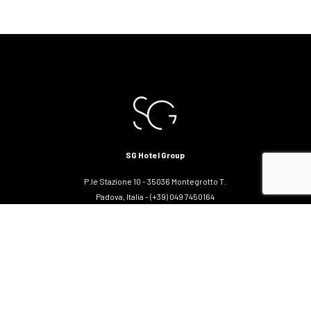
SG Hotel Group
P.le Stazione 10 - 35036 Montegrotto T.
Padova, Italia - (+39) 049 7450164
info@sghotel-group.com
SG Hotel Group
Spa alle terme