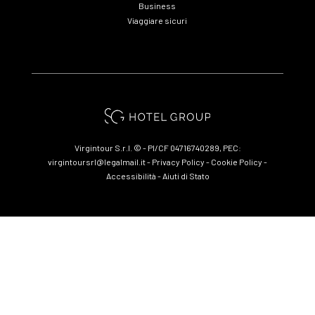
Business
Viaggiare sicuri
Virgintour S.r.l. © - PI/CF 04716740289, PEC:
virgintoursrl@legalmail.it
-
Privacy Policy
-
Cookie Policy
-
Accessibilità
-
Aiuti di Stato