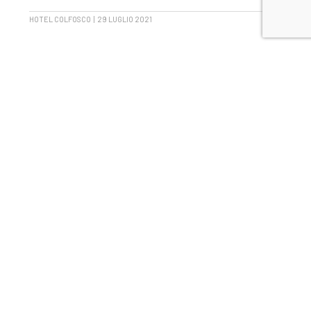
HOTEL COLFOSCO | 29 LUGLIO 2021
Viaggio tra i prodotti tipici a Grado |
Hotel Ville Bianchi 4 Stelle
L’Hotel Ville Bianchi si inserisce nello splendido contesto di Grado
e del Friuli. Un contesto che offre la possibilità di tour